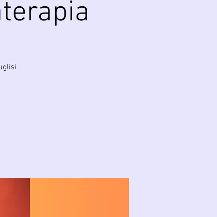
terapia
uglisi