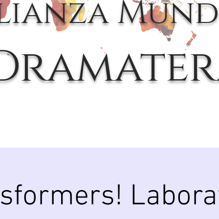
lianza Mund
Dramater
sformers! Labora