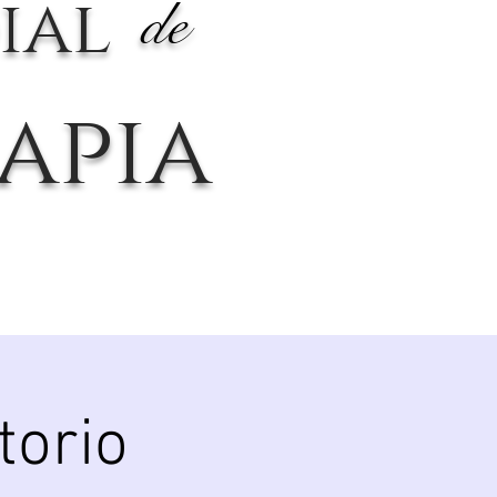
ial
de
apia
torio