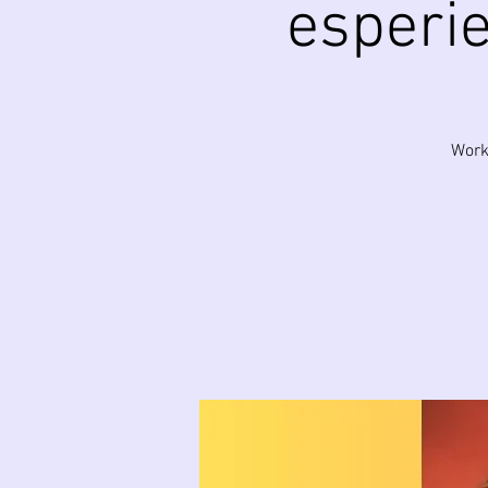
esperi
Works